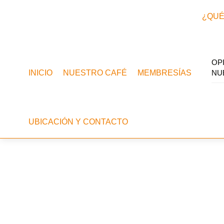
Skip
Menu
¿QUÉ
to
content
OP
INICIO
NUESTRO CAFÉ
MEMBRESÍAS
NU
UBICACIÓN Y CONTACTO