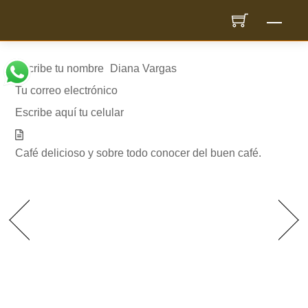
Skip
Men
to
content
Escribe tu nombre
Diana Vargas
Tu correo electrónico
dianavargas2608@gmail.com
Escribe aquí tu celular
3115530164
Café delicioso y sobre todo conocer del buen café.
Entrada
Entrada
anterior
siguiente