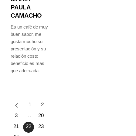
PAULA
CAMACHO
Es un café de muy
buen sabor, me
gusta mucho su
presentación y su
relación costo
beneficio es mas
que adecuada.
1
2
3
…
20
21
22
23