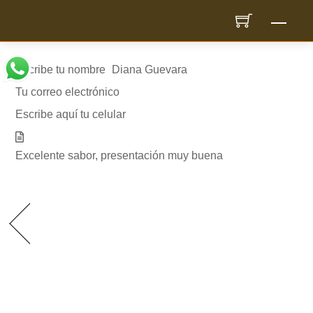
Skip
Men
to
content
Escribe tu nombre
Diana Guevara
Tu correo electrónico
dimaguan@gmail.com
Escribe aquí tu celular
3167410636
Excelente sabor, presentación muy buena
Entrada
anterior