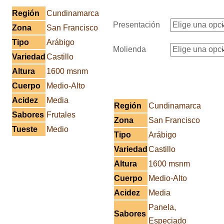
Región
Cundinamarca
Presentación
Zona
San Francisco
Tipo
Arábigo
Molienda
Variedad
Castillo
Altura
1600 msnm
Cuerpo
Medio-Alto
Acidez
Media
Región
Cundinamarca
Sabores
Frutales
Zona
San Francisco
Tueste
Medio
Tipo
Arábigo
Variedad
Castillo
Altura
1600 msnm
Cuerpo
Medio-Alto
Acidez
Media
Panela,
Sabores
Especiado