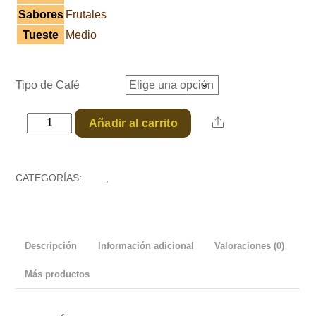
Sabores
Frutales
Tueste
Medio
Tipo de Café
Caja
Share
Añadir al carrito
de
Drips
CATEGORÍAS:
Café
,
Tradición
de
Café
cantidad
Descripción
Información adicional
Valoraciones (0)
Más productos