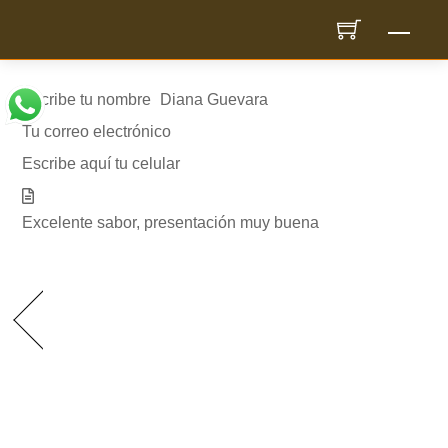
Skip
Men
to
content
Escribe tu nombre
Diana Guevara
Tu correo electrónico
dimaguan@gmail.com
Escribe aquí tu celular
3167410636
Excelente sabor, presentación muy buena
Entrada
anterior